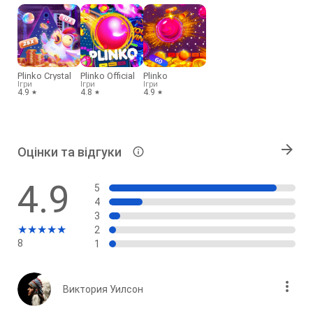
Запусти пінгвіна
Лови бонуси, числа та множники на льодових платформах
Забери результат у потрібний момент або ризикни ще раз
Plinko Crystal
Plinko Official
Plinko
Ігри
Ігри
Ігри
4.9
4.8
4.9
★
★
★
❄️ Особливості гри:
Захопливий аркадний геймплей
Оцінки та відгуки
Система множників та бонусів
4.9
5
4
Стильна зимова графіка
3
2
Швидкі раунди — ідеально для мобільної гри
8
1
Зрозумілий інтерфейс і плавна анімація
Виктория Уилсон
🎮 Pengu Sport поєднує азарт, реакцію та стратегію. Кожен