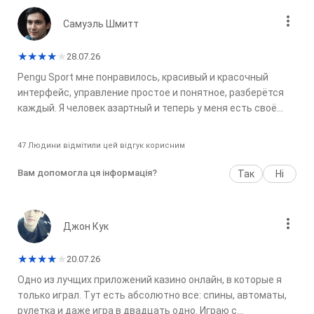
Самуэль Шмитт
28.07.26
Pengu Sport мне понравилось, красивый и красочный
интерфейс, управление простое и понятное, разберётся
каждый. Я человек азартный и теперь у меня есть своё
казино в телефоне, могу в него играть в любое время
47 Людини відмітили цей відгук корисним
Вам допомогла ця інформація?
Так
Ні
Джон Кук
20.07.26
Одно из лучщих приложений казино онлайн, в которые я
только играл. Тут есть абсолютно все: спины, автоматы,
рулетка и даже игра в двадцать одно. Играю с