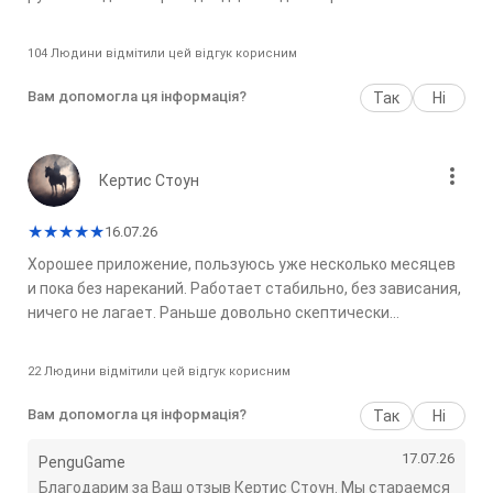
удовольствием благодаря хорошему интерфейсу, за него
отдельное спасибо!
104 Людини відмітили цей відгук корисним
Вам допомогла ця інформація?
Так
Ні
Кертис Стоун
16.07.26
Хорошее приложение, пользуюсь уже несколько месяцев
и пока без нареканий. Работает стабильно, без зависания,
ничего не лагает. Раньше довольно скептически
относился к казино, но данное приложение развеяло мои
сомнения
22 Людини відмітили цей відгук корисним
Вам допомогла ця інформація?
Так
Ні
17.07.26
PenguGame
Благодарим за Ваш отзыв Кертис Стоун. Мы стараемся